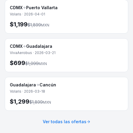
CDMX
Puerto Vallarta
-
37
%
Playa
Volaris
·
2026-04-01
$
1,199
$
1,899
MXN
CDMX
Guadalajara
-
36
%
Ciudad
VivaAerobus
·
2026-03-21
$
699
$
1,099
MXN
Guadalajara
Cancún
-
32
%
Playa
Volaris
·
2026-03-18
$
1,299
$
1,899
MXN
Ver todas las ofertas