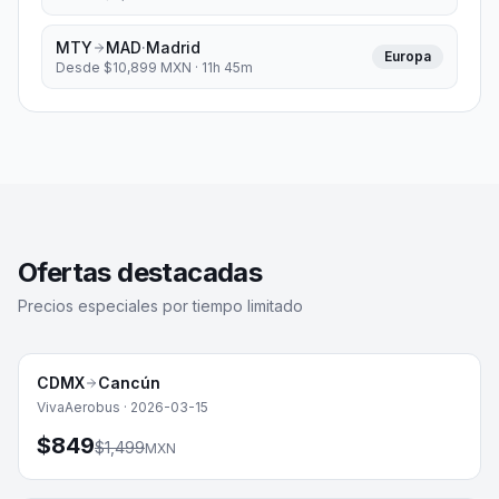
MTY
MAD
·
Madrid
Europa
Desde $
10,899
MXN ·
11h 45m
Ofertas destacadas
Precios especiales por tiempo limitado
CDMX
Cancún
-
43
%
Playa
VivaAerobus
·
2026-03-15
$
849
$
1,499
MXN